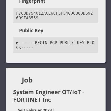
Fingerprint
F768D754012ACE6CF3F34806880D692
609FA8559
Public Key
-----BEGIN PGP PUBLIC KEY BLO
CK-----
Job
System Engineer OT/IoT ·
FORTINET Inc
Seit Februar 2023 |